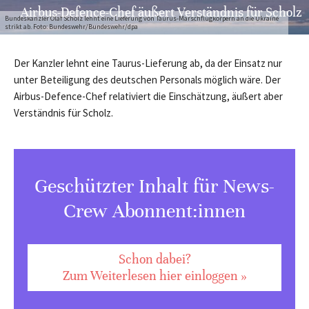
Airbus-Defence-Chef äußert Verständnis für Scholz
Bundeskanzler Olaf Scholz lehnt eine Lieferung von Taurus-Marschflugkörpern an die Ukraine
strikt ab. Foto: Bundeswehr/Bundeswehr/dpa
Der Kanzler lehnt eine Taurus-Lieferung ab, da der Einsatz nur
unter Beteiligung des deutschen Personals möglich wäre. Der
Airbus-Defence-Chef relativiert die Einschätzung, äußert aber
Verständnis für Scholz.
Geschützter Inhalt für News-
Crew Abonnent:innen
Schon dabei?
Zum Weiterlesen hier einloggen »