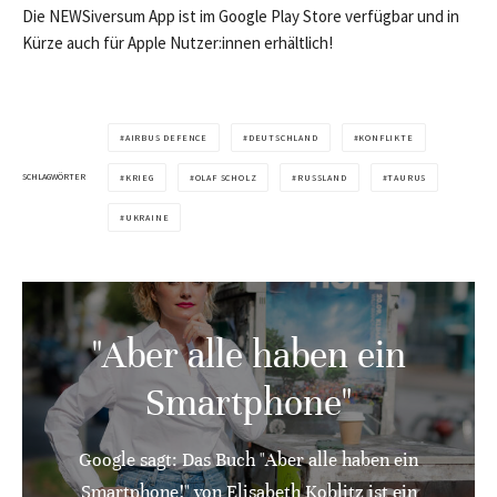
Die NEWSiversum App ist im Google Play Store verfügbar und in
Kürze auch für Apple Nutzer:innen erhältlich!
AIRBUS DEFENCE
DEUTSCHLAND
KONFLIKTE
SCHLAGWÖRTER
KRIEG
OLAF SCHOLZ
RUSSLAND
TAURUS
UKRAINE
"Aber alle haben ein
Smartphone"
Google sagt: Das Buch "Aber alle haben ein
Smartphone!" von Elisabeth Koblitz ist ein