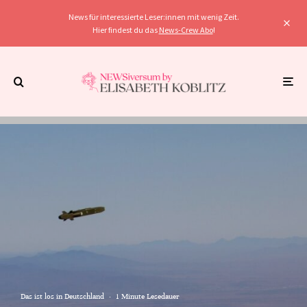
News für interessierte Leser:innen mit wenig Zeit.
Hier findest du das
News-Crew Abo
!
Das ist los in Deutschland
·
1 Minute Lesedauer