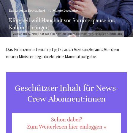
Das ist los in Deutschland
·
1 Minute Lesedauer
Klingbeil will Haushalt vor Sommerpause ins
Kabinett bringen
Vizekanzler Klingbeil hat das Finanzministerium übernommen. Foto: Kay Nietfeld/dpa
Das Finanzministerium ist jetzt auch Vizekanzleramt. Vor dem
neuen Minister liegt direkt eine Mammutaufgabe.
Geschützter Inhalt für News-
Crew Abonnent:innen
Schon dabei?
Zum Weiterlesen hier einloggen »