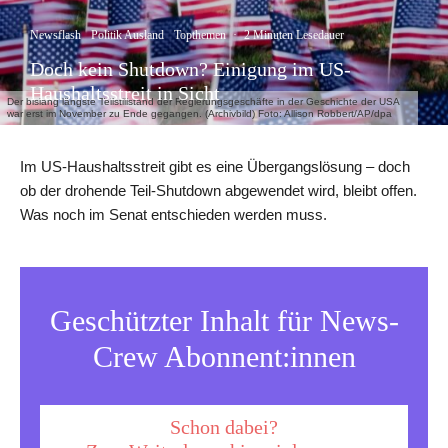
Newsflash
Politik Ausland
Topthemen
·
2 Minuten Lesedauer
Doch kein Shutdown? Einigung im US-
Haushaltsstreit in Sicht
Der bislang längste Teilstillstand der Regierungsgeschäfte in der Geschichte der USA
war erst im November zu Ende gegangen. (Archivbild) Foto: Allison Robbert/AP/dpa
Im US-Haushaltsstreit gibt es eine Übergangslösung – doch
ob der drohende Teil-Shutdown abgewendet wird, bleibt offen.
Was noch im Senat entschieden werden muss.
Geschützter Inhalt für News-
Crew Abonnent:innen
Schon dabei?