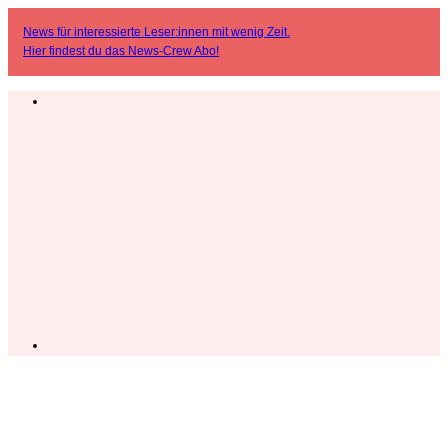
News für interessierte Leser:innen mit wenig Zeit.
Hier findest du das
News-Crew Abo
!