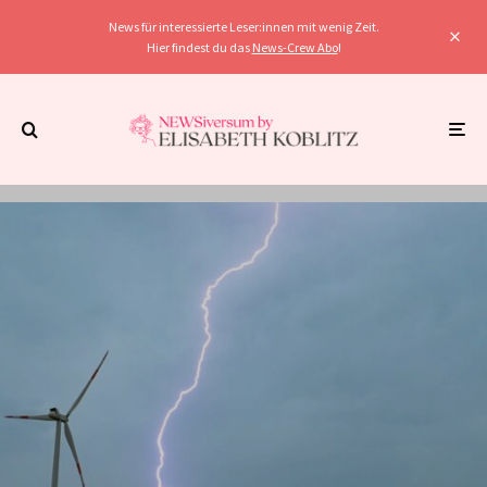
News für interessierte Leser:innen mit wenig Zeit.
Hier findest du das
News-Crew Abo
!