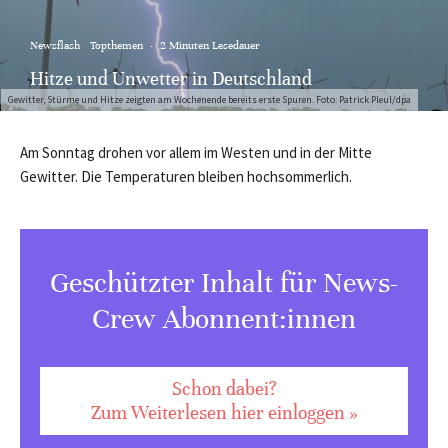
Newsflash
Topthemen
·
2 Minuten Lesedauer
Hitze und Unwetter in Deutschland
Gewitter, Stürme und Hitze zeigten am Wochenende bereits erste Spuren. Foto: Patrick Pleul/dpa
Am Sonntag drohen vor allem im Westen und in der Mitte
Gewitter. Die Temperaturen bleiben hochsommerlich.
Geschützter Inhalt für News-
Crew Abonnent:innen
Schon dabei?
Zum Weiterlesen hier einloggen »