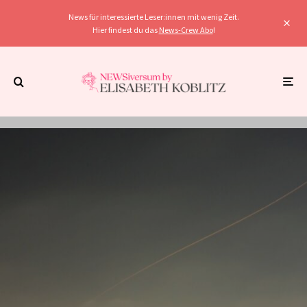
News für interessierte Leser:innen mit wenig Zeit.
Hier findest du das
News-Crew Abo
!