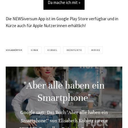
Da mache ich mit »
Die NEWSiversum App ist im Google Play Store verfügbar und in
Kürze auch für Apple Nutzer:innen erhältlich!
SCHLAGWÖRTER
IRAN
ISRAEL
KONFLIKTE
KRIEG
"Aber alle haben ein
Smartphone"
Google sagt: Das Buch "Aber alle haben ein
Smartphone!" von Elisabeth Koblitz ist ein