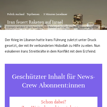
Politik Ausland
Topthemen
·
3 Minuten Lesedauer
Iran feuert Raketen auf Israel
Erstmals seit dem 8. April feuerte der Iran Raketen auf Israel. Foto: Ohad Zwigenberg/AP/dpa
Der Krieg im Libanon hatte Irans Führung zuletzt unter Druck
gesetzt, der mit ihr verbündeten Hisbollah zu Hilfe zu eilen. Nun
eskalieren Irans Streitkräfte in dem Konflikt mit dem Erzfeind.
Geschützter Inhalt für News-
Crew Abonnent:innen
Schon dabei?