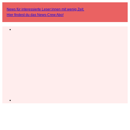
News für interessierte Leser:innen mit wenig Zeit.
Hier findest du das
News-Crew Abo
!