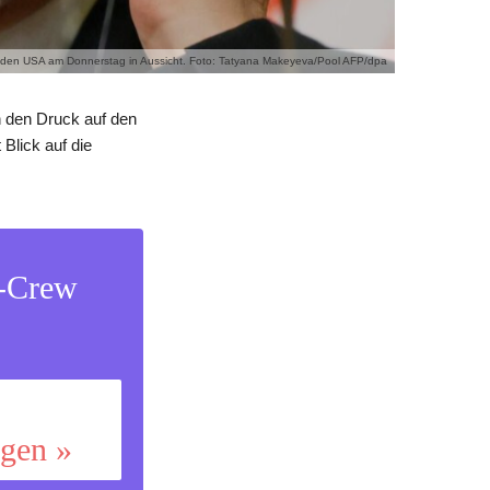
it den USA am Donnerstag in Aussicht. Foto: Tatyana Makeyeva/Pool AFP/dpa
 den Druck auf den
 Blick auf die
s-Crew
ggen »