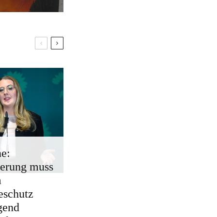
e:
erung muss
m
eschutz
gend