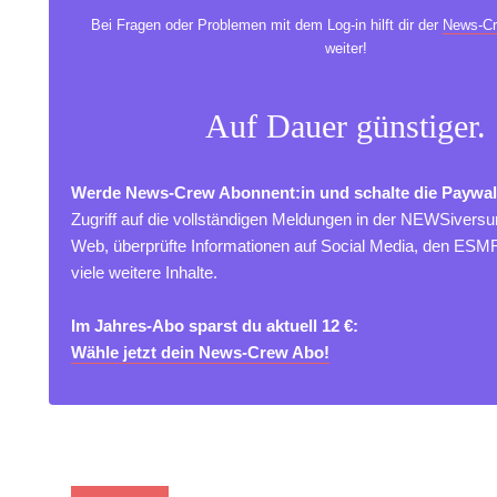
Bei Fragen oder Problemen mit dem Log-in hilft dir der
News-Cr
weiter!
Auf Dauer günstiger.
Werde News-Crew Abonnent:in und schalte die Paywal
Zugriff auf die vollständigen Meldungen in der NEWSivers
Web, überprüfte Informationen auf Social Media, den ES
viele weitere Inhalte.
Im Jahres-Abo sparst du aktuell 12 €:
Wähle jetzt dein News-Crew Abo!