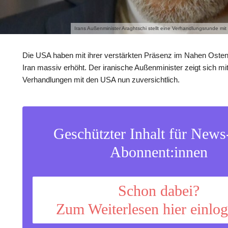
Irans Außenminister Araghtschi stellt eine Verhandlungsrunde m
Die USA haben mit ihrer verstärkten Präsenz im Nahen Osten
Iran massiv erhöht. Der iranische Außenminister zeigt sich mit
Verhandlungen mit den USA nun zuversichtlich.
Geschützter Inhalt für New
Abonnent:innen
Schon dabei?
Zum Weiterlesen hier einlo