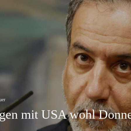
uer
ngen mit USA wohl Donne