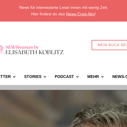
News für interessierte Leser:innen mit wenig Zeit.
Hier findest du das
News-Crew Abo
!
MEIN BUCH BE
TTER
STORIES
PODCAST
MEHR
NEWS-