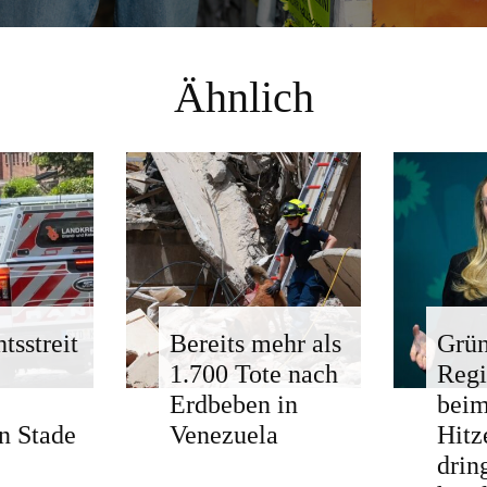
Ähnlich
tsstreit
Bereits mehr als
Grün
1.700 Tote nach
Regi
Erdbeben in
bei
n Stade
Venezuela
Hitz
drin