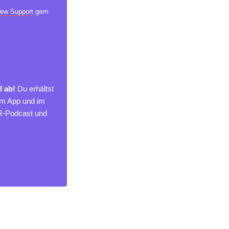
ew Support
gern
l ab!
Du erhältst
um App und im
MR-Podcast und