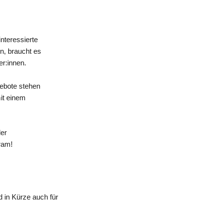
nteressierte
n, braucht es
er:innen.
gebote stehen
mit einem
der
ram!
 in Kürze auch für