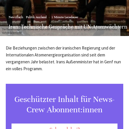
Newsflash
Politik Ausland
·
1 Minute Lesedauer
Iran: Technische Gespräche mit UN-Atomwächtern
Die Beziehungen zwischen der IAEA und Teheran sind seit Jahren angespannt. (Archivbild) Foto:
Vahid Salemi/AP
Die Beziehungen zwischen der iranischen Regierung und der
Internationalen Atomenergieorganisation sind seit dem
vergangenen Jahr belastet. Irans Außenminister hat in Genf nun
ein volles Programm.
Geschützter Inhalt für News-
Crew Abonnent:innen