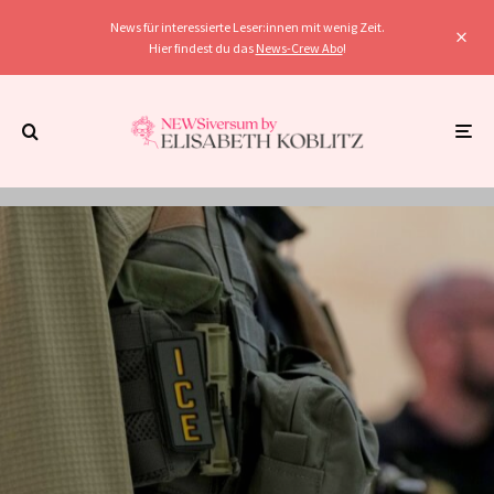
News für interessierte Leser:innen mit wenig Zeit.
Hier findest du das
News-Crew Abo
!