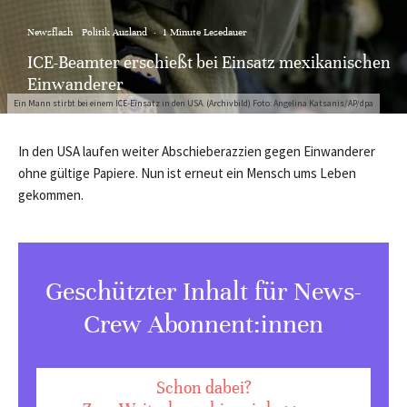
Newsflash
Politik Ausland
·
1 Minute Lesedauer
ICE-Beamter erschießt bei Einsatz mexikanischen
Einwanderer
Ein Mann stirbt bei einem ICE-Einsatz in den USA. (Archivbild) Foto: Angelina Katsanis/AP/dpa
In den USA laufen weiter Abschieberazzien gegen Einwanderer
ohne gültige Papiere. Nun ist erneut ein Mensch ums Leben
gekommen.
Geschützter Inhalt für News-
Crew Abonnent:innen
Schon dabei?