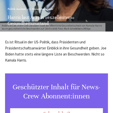
Politik Ausland
·
1 Minute Lesedauer
Harris laut Arzt in «exzellentem»
Gesundheitszustand
Anders als bei ihrem Chef Joe Biden listet der öffentliche Gesundheitscheck von Kamala Harris
kaum gesundheitliche Beschwerden auf. (Archivbild) Foto: Mark Schiefelbein/AP/dpa
Es ist Ritual in der US-Politik, dass Präsidenten und
Präsidentschaftsanwärter Einblick in ihre Gesundheit geben. Joe
Biden hatte stets eine längere Liste an Beschwerden. Nicht so
Kamala Harris.
Geschützter Inhalt für News-
Crew Abonnent:innen