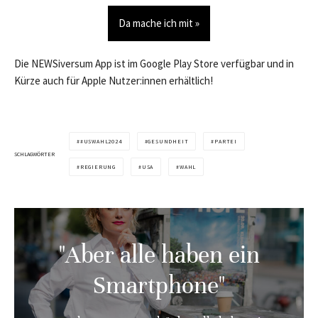
Da mache ich mit »
Die NEWSiversum App ist im Google Play Store verfügbar und in
Kürze auch für Apple Nutzer:innen erhältlich!
#USWAHL2024
GESUNDHEIT
PARTEI
SCHLAGWÖRTER
REGIERUNG
USA
WAHL
"Aber alle haben ein
Smartphone"