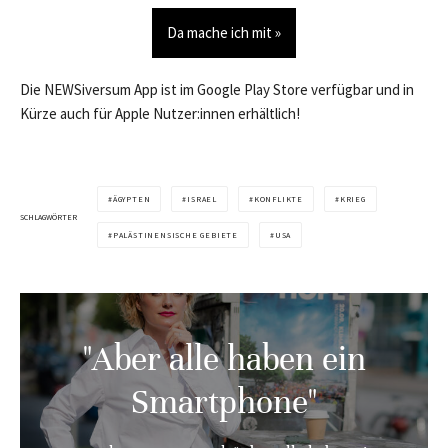
Da mache ich mit »
Die NEWSiversum App ist im Google Play Store verfügbar und in
Kürze auch für Apple Nutzer:innen erhältlich!
ÄGYPTEN
ISRAEL
KONFLIKTE
KRIEG
SCHLAGWÖRTER
PALÄSTINENSISCHE GEBIETE
USA
"Aber alle haben ein
Smartphone"