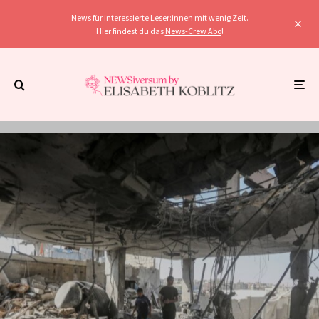
News für interessierte Leser:innen mit wenig Zeit.
Hier findest du das
News-Crew Abo
!