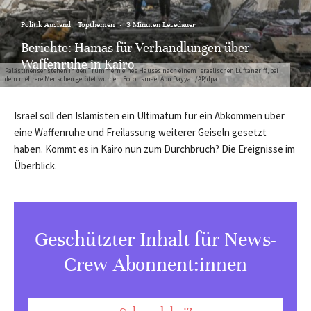
Politik Ausland
Topthemen
·
3 Minuten Lesedauer
Berichte: Hamas für Verhandlungen über
Waffenruhe in Kairo
Palästinenser stehen in den Trümmern eines Hauses nach einem israelischen Luftangriff, bei
dem mehrere Menschen getötet wurden. Foto: Ismael Abu Dayyah/AP/dpa
Israel soll den Islamisten ein Ultimatum für ein Abkommen über
eine Waffenruhe und Freilassung weiterer Geiseln gesetzt
haben. Kommt es in Kairo nun zum Durchbruch? Die Ereignisse im
Überblick.
Geschützter Inhalt für News-
Crew Abonnent:innen