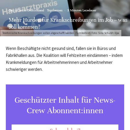
Das ist los in Deutschland
Topthemen
·
3 Minuten Lesedauer
Mehr Hürden für Krankschreibungen im Job – was
soll kommen?
Telefonische Krankschreibungen sollen abgeschafft werden. (Symbolbild) Foto: Sina Schuldt/dpa
Wenn Beschäftigte nicht gesund sind, fallen sie in Büros und
Fabrikhallen aus. Die Koalition will Fehlzeiten eindämmen – indem
Krankmeldungen für Arbeitnehmerinnen und Arbeitnehmer
schwieriger werden.
Geschützter Inhalt für News-
Crew Abonnent:innen