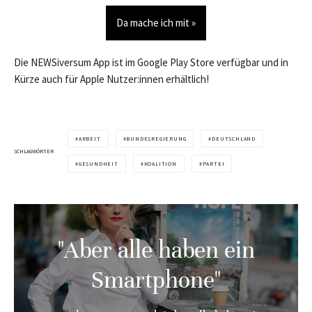
Da mache ich mit »
Die NEWSiversum App ist im Google Play Store verfügbar und in
Kürze auch für Apple Nutzer:innen erhältlich!
ARBEIT
BUNDESREGIERUNG
DEUTSCHLAND
SCHLAGWÖRTER
GESUNDHEIT
KOALITION
PARTEI
"Aber alle haben ein
Smartphone"