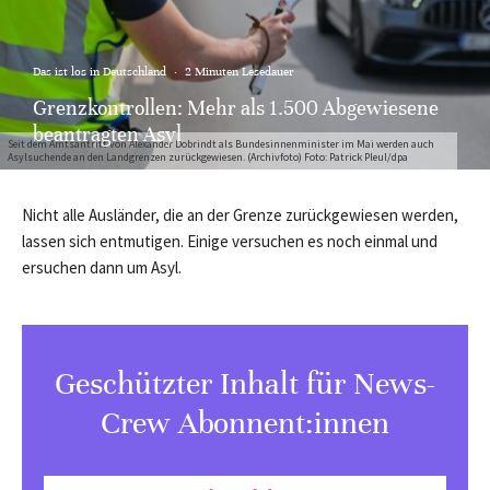
Das ist los in Deutschland
·
2 Minuten Lesedauer
Grenzkontrollen: Mehr als 1.500 Abgewiesene
beantragten Asyl
Seit dem Amtsantritt von Alexander Dobrindt als Bundesinnenminister im Mai werden auch
Asylsuchende an den Landgrenzen zurückgewiesen. (Archivfoto) Foto: Patrick Pleul/dpa
Nicht alle Ausländer, die an der Grenze zurückgewiesen werden,
lassen sich entmutigen. Einige versuchen es noch einmal und
ersuchen dann um Asyl.
Geschützter Inhalt für News-
Crew Abonnent:innen