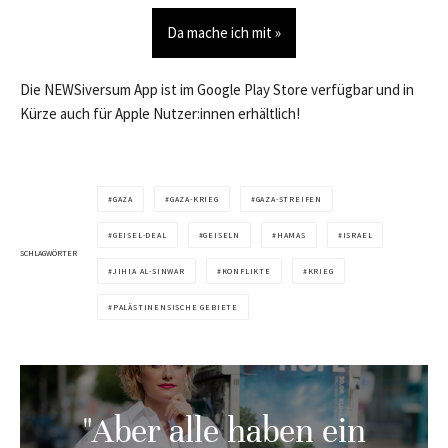
Da mache ich mit »
Die NEWSiversum App ist im Google Play Store verfügbar und in
Kürze auch für Apple Nutzer:innen erhältlich!
GAZA
GAZA-KRIEG
GAZA-STREIFEN
GEISEL-DEAL
GEISELN
HAMAS
ISRAEL
SCHLAGWÖRTER
JIHIA AL-SINWAR
KONFLIKTE
KRIEG
PALÄSTINENSISCHE GEBIETE
"Aber alle haben ein