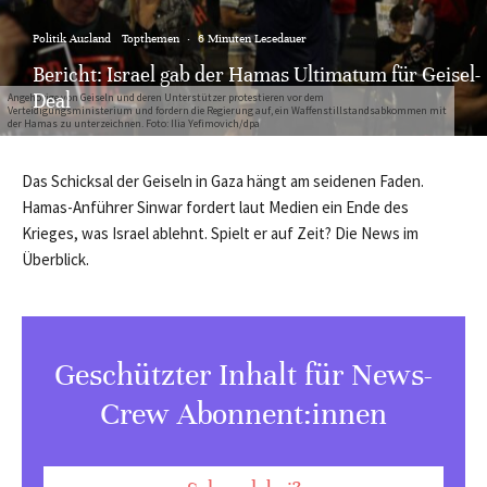
Politik Ausland
Topthemen
·
6 Minuten Lesedauer
Bericht: Israel gab der Hamas Ultimatum für Geisel-
Deal
Angehörige von Geiseln und deren Unterstützer protestieren vor dem
Verteidigungsministerium und fordern die Regierung auf, ein Waffenstillstandsabkommen mit
der Hamas zu unterzeichnen. Foto: Ilia Yefimovich/dpa
Das Schicksal der Geiseln in Gaza hängt am seidenen Faden.
Hamas-Anführer Sinwar fordert laut Medien ein Ende des
Krieges, was Israel ablehnt. Spielt er auf Zeit? Die News im
Überblick.
Geschützter Inhalt für News-
Crew Abonnent:innen