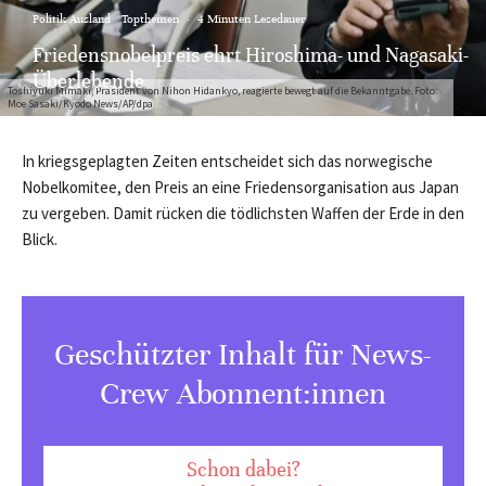
Politik Ausland
Topthemen
·
4 Minuten Lesedauer
Friedensnobelpreis ehrt Hiroshima- und Nagasaki-
Überlebende
Toshiyuki Mimaki, Präsident von Nihon Hidankyo, reagierte bewegt auf die Bekanntgabe. Foto:
Moe Sasaki/Kyodo News/AP/dpa
In kriegsgeplagten Zeiten entscheidet sich das norwegische
Nobelkomitee, den Preis an eine Friedensorganisation aus Japan
zu vergeben. Damit rücken die tödlichsten Waffen der Erde in den
Blick.
Geschützter Inhalt für News-
Crew Abonnent:innen
Schon dabei?