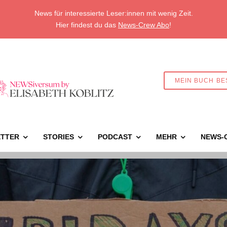
News für interessierte Leser:innen mit wenig Zeit.
Hier findest du das
News-Crew Abo
!
MEIN BUCH BE
TTER
STORIES
PODCAST
MEHR
NEWS-