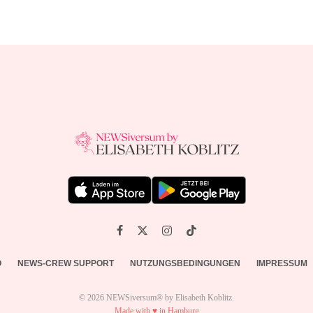
O
NEWS-CREW SUPPORT
NUTZUNGSBEDINGUNGEN
IMPRESSUM
© 2026 NEWSiversum® by Elisabeth Koblitz.
Made with ♥ in Hamburg