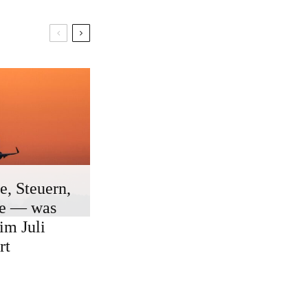
e, Steuern,
ge — was
 im Juli
rt