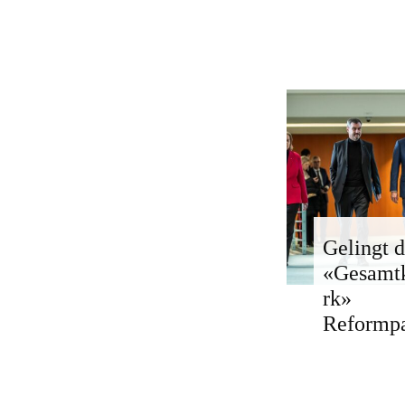
Gelingt d
«Gesamt
rk»
Reformp