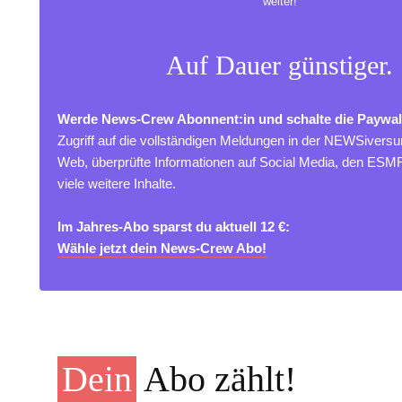
weiter!
Auf Dauer günstiger.
Werde News-Crew Abonnent:in und schalte die Paywal
Zugriff auf die vollständigen Meldungen in der NEWSivers
Web, überprüfte Informationen auf Social Media, den ES
viele weitere Inhalte.
Im Jahres-Abo sparst du aktuell 12 €:
Wähle jetzt dein News-Crew Abo!
Dein
Abo zählt!