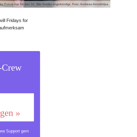
 for Future hat für den 31. Mai Streiks angekündigt. Foto: Andreas Arnold/dpa
ill Fridays for
e aufmerksam
s-Crew
ggen »
ew Support
gern