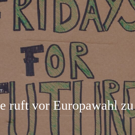
er
re ruft vor Europawahl zu