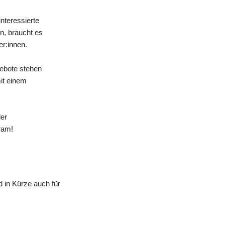
nteressierte
n, braucht es
er:innen.
gebote stehen
mit einem
der
ram!
 in Kürze auch für