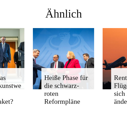
Ähnlich
as
Heiße Phase für
Rent
kunstwe
die schwarz-
Flü
roten
sich
aket?
Reformpläne
ände