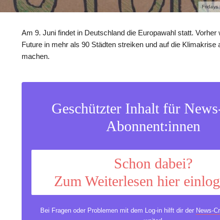
Fridays
Am 9. Juni findet in Deutschland die Europawahl statt. Vorher w
Future in mehr als 90 Städten streiken und auf die Klimakris
machen.
Geschützter Inhalt für New
Abonnent:innen
Schon dabei?
Zum Weiterlesen hier einlo
Bei Fragen oder Problemen mit dem Log-in hilft dir der
News-Cr