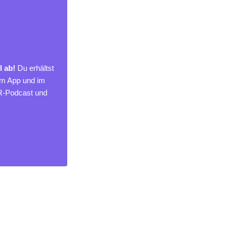
l ab!
Du erhältst
um App und im
MR-Podcast und