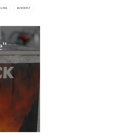
KLIMA
UMWELT
e"