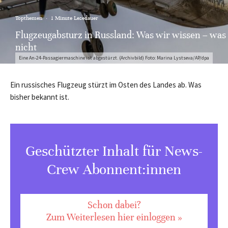
Topthemen
·
1 Minute Lesedauer
Flugzeugabsturz in Russland: Was wir wissen – was
nicht
Eine An-24-Passagiermaschine ist abgestürzt. (Archivbild) Foto: Marina Lystseva/AP/dpa
Ein russisches Flugzeug stürzt im Osten des Landes ab. Was
bisher bekannt ist.
Geschützter Inhalt für News-
Crew Abonnent:innen
Schon dabei?
Zum Weiterlesen hier einloggen »