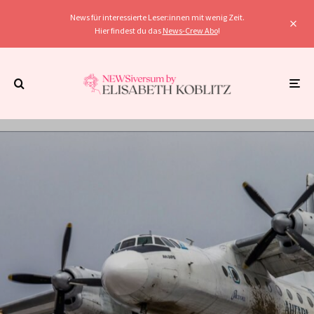
News für interessierte Leser:innen mit wenig Zeit.
Hier findest du das
News-Crew Abo
!