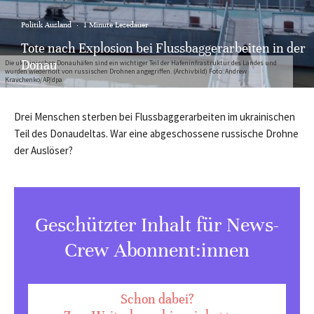
Politik Ausland
·
1 Minute Lesedauer
Tote nach Explosion bei Flussbaggerarbeiten in der
Donau
Die ukrainischen Donauhäfen sind ein wichtiger Teil der Hafeninfrastruktur des Landes und
wurden wiederholt von russischen Drohnen angegriffen. (Archivbild) Foto: Andrew
Kravchenko/AP/dpa
Drei Menschen sterben bei Flussbaggerarbeiten im ukrainischen
Teil des Donaudeltas. War eine abgeschossene russische Drohne
der Auslöser?
Geschützter Inhalt für News-
Crew Abonnent:innen
Schon dabei?