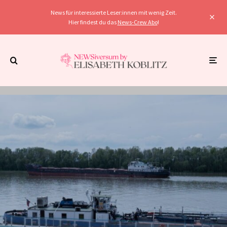
News für interessierte Leser:innen mit wenig Zeit.
Hier findest du das
News-Crew Abo
!