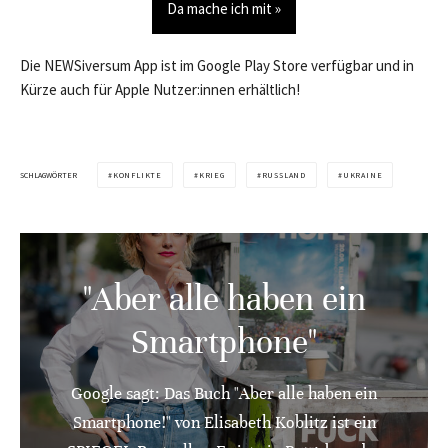
Da mache ich mit »
Die NEWSiversum App ist im Google Play Store verfügbar und in
Kürze auch für Apple Nutzer:innen erhältlich!
SCHLAGWÖRTER
KONFLIKTE
KRIEG
RUSSLAND
UKRAINE
"Aber alle haben ein
Smartphone"
Google sagt: Das Buch "Aber alle haben ein
Smartphone!" von Elisabeth Koblitz ist ein