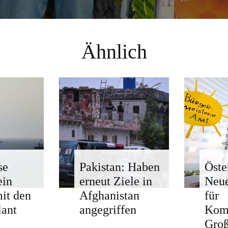
Ähnlich
se
Pakistan: Haben
Öste
ein
erneut Ziele in
Neue
mit den
Afghanistan
für
ant
angegriffen
Kom
Groß