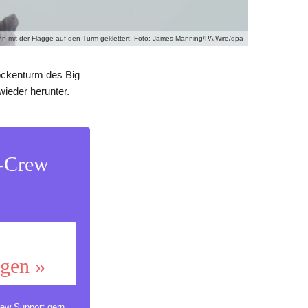
n mit der Flagge auf den Turm geklettert. Foto: James Manning/PA Wire/dpa
ockenturm des Big
wieder herunter.
s-Crew
ggen »
ew Support
gern