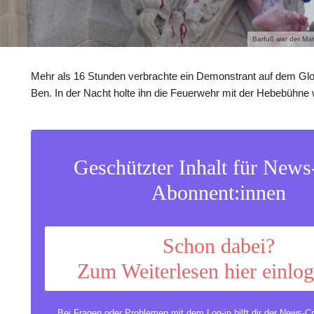
Barfuß war der Man
Mehr als 16 Stunden verbrachte ein Demonstrant auf dem Gl
Ben. In der Nacht holte ihn die Feuerwehr mit der Hebebühne 
Geschützter Inhalt für New
Abonnent:innen
Schon dabei?
Zum Weiterlesen hier einlo
Bei Fragen oder Problemen mit dem Log-in hilft dir der
News-Cr