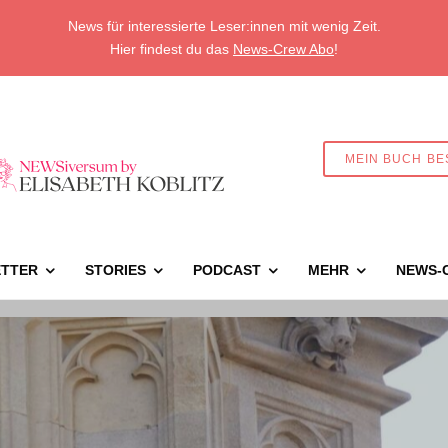
News für interessierte Leser:innen mit wenig Zeit.
Hier findest du das
News-Crew Abo
!
MEIN BUCH BE
TTER
STORIES
PODCAST
MEHR
NEWS-