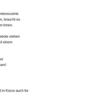
nteressierte
n, braucht es
er:innen.
gebote stehen
mit einem
der
ram!
 in Kürze auch für