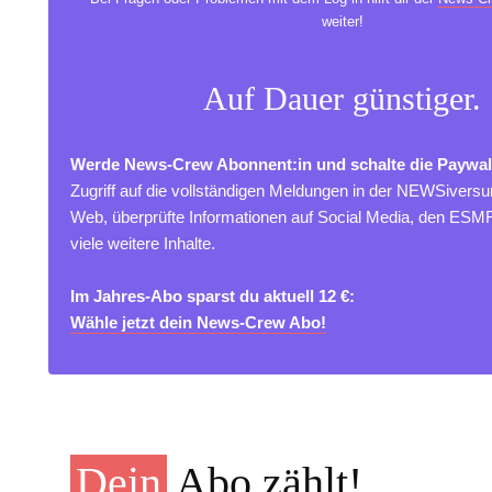
weiter!
Auf Dauer günstiger.
Werde News-Crew Abonnent:in und schalte die Paywal
Zugriff auf die vollständigen Meldungen in der NEWSivers
Web, überprüfte Informationen auf Social Media, den ES
viele weitere Inhalte.
Im Jahres-Abo sparst du aktuell 12 €:
Wähle jetzt dein News-Crew Abo!
Dein
Abo zählt!