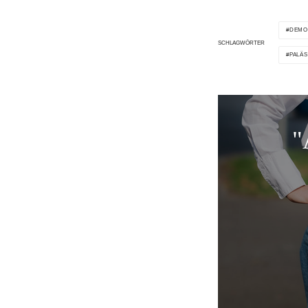
DEMO
SCHLAGWÖRTER
PALÄS
"