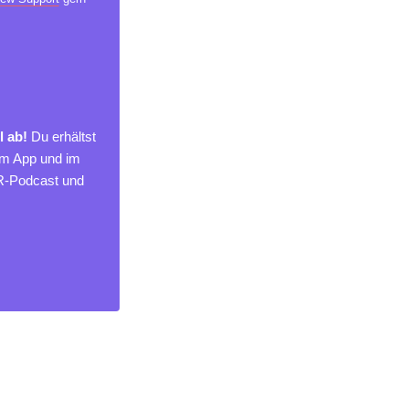
l ab!
Du erhältst
um App und im
MR-Podcast und