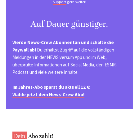
Support
gern weiter!
Auf Dauer günstiger.
Werde News-Crew Abonnent:in und schalte die
Paywall ab!
Du erhältst Zugriff auf die vollständigen
Meldungen in der NEWSiversum App und im Web,
überprüfte Informationen auf Social Media, den ESMR-
Podcast und viele weitere Inhalte.
Im Jahres-Abo sparst du aktuell 12 €:
Wähle jetzt dein News-Crew Abo!
Dein
Abo zählt!