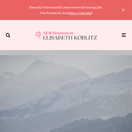
News für interessierte Leser:innen mit wenig Zeit.
Hier findest du das
News-Crew Abo
!