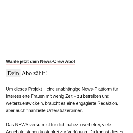
Auf Dauer günstiger.
Werde News-Crew Abonnent:in und schalte die Paywall
ab!
Du erhältst Zugriff auf die vollständigen Meldungen in der
NEWSiversum App und im Web, überprüfte Informationen auf
Social Media, den ESMR-Podcast und viele weitere Inhalte.
Im Jahres-Abo sparst du aktuell 12 €:
Wähle jetzt dein News-Crew Abo!
Dein
Abo zählt!
Um dieses Projekt – eine unabhängige News-Plattform für
interessierte Frauen mit wenig Zeit – zu betreiben und
weiterzuentwickeln, braucht es eine engagierte Redaktion,
aber auch finanzielle Unterstützer:innen.
Das NEWSiversum ist für dich nahezu werbefrei, viele
Angebote stehen kostenfrei zur Verfügung. Du kannst dieses