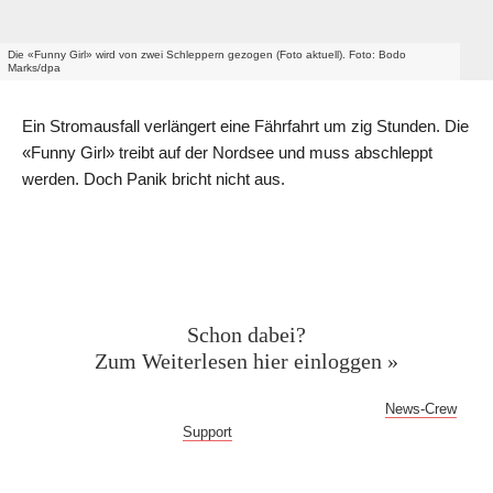
Die «Funny Girl» wird von zwei Schleppern gezogen (Foto aktuell). Foto: Bodo
Marks/dpa
Ein Stromausfall verlängert eine Fährfahrt um zig Stunden. Die
«Funny Girl» treibt auf der Nordsee und muss abschleppt
werden. Doch Panik bricht nicht aus.
Geschützter Inhalt für News-
Crew Abonnent:innen
Schon dabei?
Zum Weiterlesen hier einloggen »
Bei Fragen oder Problemen mit dem Log-in hilft dir der
News-Crew
Support
gern weiter!