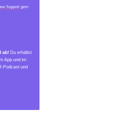
ew Support
gern
l ab!
Du erhältst
um App und im
MR-Podcast und