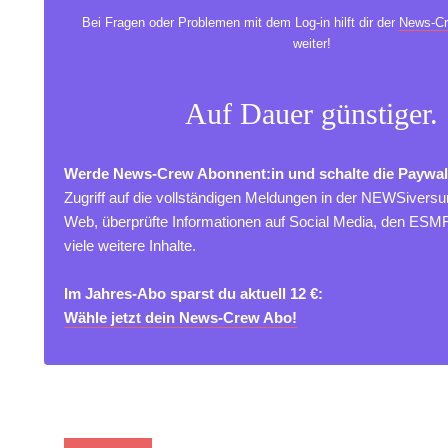
Bei Fragen oder Problemen mit dem Log-in hilft dir der
News-Cr
weiter!
Auf Dauer günstiger.
Werde News-Crew Abonnent:in und schalte die Paywal
Zugriff auf die vollständigen Meldungen in der NEWSivers
Web, überprüfte Informationen auf Social Media, den ES
viele weitere Inhalte.
Im Jahres-Abo sparst du aktuell 12 €:
Wähle jetzt dein News-Crew Abo!