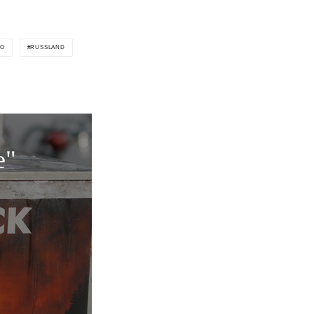
TO
RUSSLAND
e"