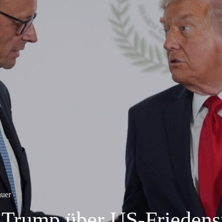
auer
t Trump über US-Friedens