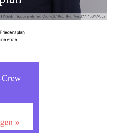
S-Präsident haben telefoniert. (Archivbild) Foto: Evan Vucci/AP Pool/AP/dpa
Friedensplan
ine erste
s-Crew
ggen »