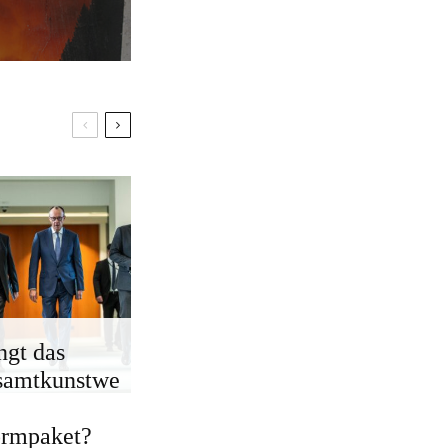
ngt das
samtkunstwe
ormpaket?