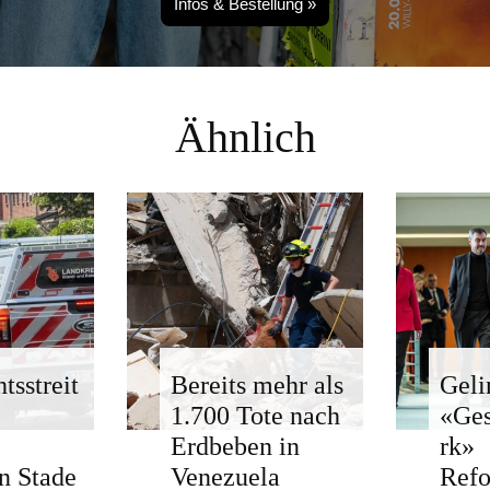
Infos & Bestellung »
Ähnlich
tsstreit
Bereits mehr als
Geli
1.700 Tote nach
«Ge
Erdbeben in
rk»
n Stade
Venezuela
Ref