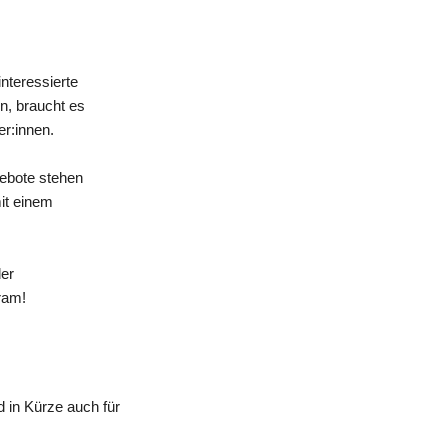
nteressierte
n, braucht es
er:innen.
gebote stehen
mit einem
der
ram!
 in Kürze auch für