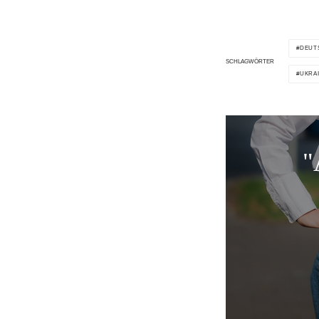
DEUT
SCHLAGWÖRTER
UKRA
"