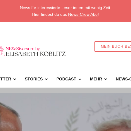
News für interessierte Leser:innen mit wenig Zeit.
Hier findest du das
News-Crew Abo
!
MEIN BUCH BE
TTER
STORIES
PODCAST
MEHR
NEWS-