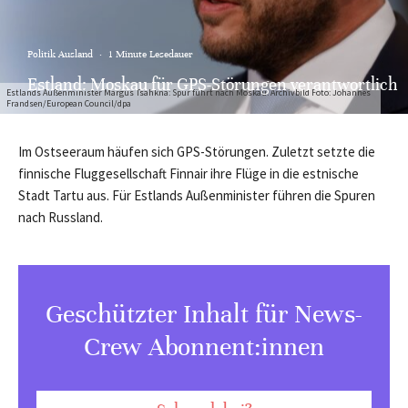
Politik Ausland
·
1 Minute Lesedauer
Estland: Moskau für GPS-Störungen verantwortlich
Estlands Außenminister Margus Tsahkna: Spur führt nach Moskau. Archivbild Foto: Johannes
Frandsen/European Council/dpa
Im Ostseeraum häufen sich GPS-Störungen. Zuletzt setzte die
finnische Fluggesellschaft Finnair ihre Flüge in die estnische
Stadt Tartu aus. Für Estlands Außenminister führen die Spuren
nach Russland.
Geschützter Inhalt für News-
Crew Abonnent:innen