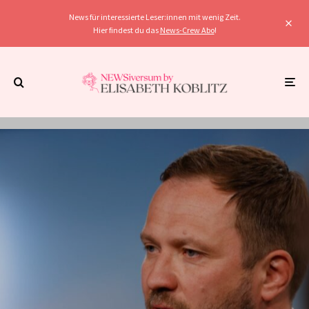
News für interessierte Leser:innen mit wenig Zeit.
Hier findest du das
News-Crew Abo
!