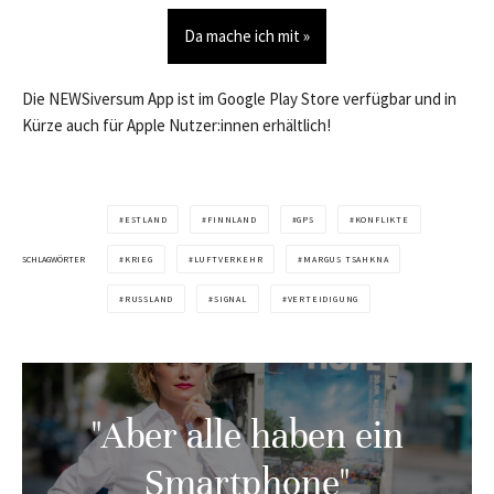
Da mache ich mit »
Die NEWSiversum App ist im Google Play Store verfügbar und in
Kürze auch für Apple Nutzer:innen erhältlich!
ESTLAND
FINNLAND
GPS
KONFLIKTE
SCHLAGWÖRTER
KRIEG
LUFTVERKEHR
MARGUS TSAHKNA
RUSSLAND
SIGNAL
VERTEIDIGUNG
"Aber alle haben ein
Smartphone"