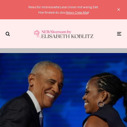
News für interessierte Leser:innen mit wenig Zeit.
Hier findest du das
News-Crew Abo
!