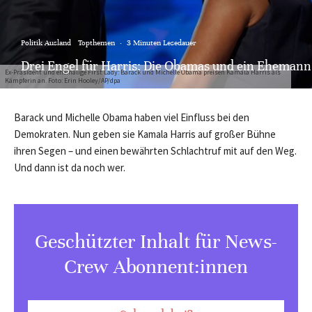
Politik Ausland
Topthemen
·
3 Minuten Lesedauer
Drei Engel für Harris: Die Obamas und ein Ehemann
Ex-Präsident und ehemalige First Lady: Barack und Michelle Obama preisen Kamala Harris als
Kämpferin an. Foto: Erin Hooley/AP/dpa
Barack und Michelle Obama haben viel Einfluss bei den
Demokraten. Nun geben sie Kamala Harris auf großer Bühne
ihren Segen – und einen bewährten Schlachtruf mit auf den Weg.
Und dann ist da noch wer.
Geschützter Inhalt für News-
Crew Abonnent:innen