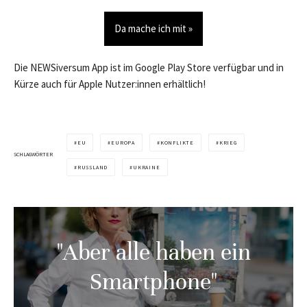
Da mache ich mit »
Die NEWSiversum App ist im Google Play Store verfügbar und in
Kürze auch für Apple Nutzer:innen erhältlich!
EU
EUROPA
KONFLIKTE
KRIEG
SCHLAGWÖRTER
RUSSLAND
UKRAINE
"Aber alle haben ein
Smartphone"