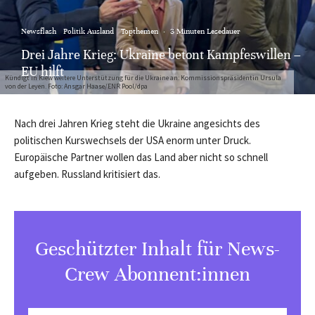
Newsflash
Politik Ausland
Topthemen
·
3 Minuten Lesedauer
Drei Jahre Krieg: Ukraine betont Kampfeswillen –
EU hilft
Kündigt in Kiew weitere Unterstützung für die Ukraine an: Kommissionspräsidentin Ursula
von der Leyen. Foto: Ansgar Haase/ENR Pool/dpa
Nach drei Jahren Krieg steht die Ukraine angesichts des
politischen Kurswechsels der USA enorm unter Druck.
Europäische Partner wollen das Land aber nicht so schnell
aufgeben. Russland kritisiert das.
Geschützter Inhalt für News-
Crew Abonnent:innen