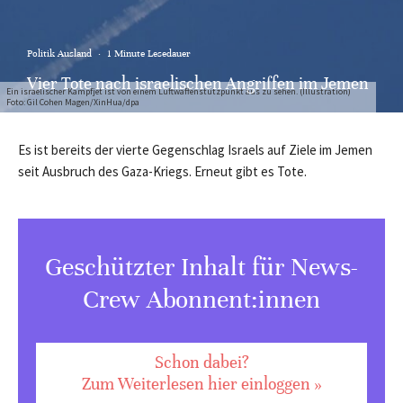
Politik Ausland
·
1 Minute Lesedauer
Vier Tote nach israelischen Angriffen im Jemen
Ein israelischer Kampfjet ist von einem Luftwaffenstützpunkt aus zu sehen. (Illustration)
Foto: Gil Cohen Magen/XinHua/dpa
Es ist bereits der vierte Gegenschlag Israels auf Ziele im Jemen
seit Ausbruch des Gaza-Kriegs. Erneut gibt es Tote.
Geschützter Inhalt für News-
Crew Abonnent:innen
Schon dabei?
Zum Weiterlesen hier einloggen »