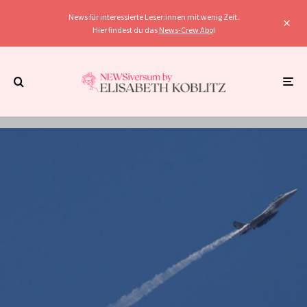
News für interessierte Leser:innen mit wenig Zeit.
Hier findest du das
News-Crew Abo
!