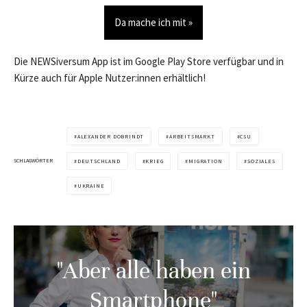
Da mache ich mit »
Die NEWSiversum App ist im Google Play Store verfügbar und in
Kürze auch für Apple Nutzer:innen erhältlich!
ALEXANDER DOBRINDT
ARBEITSMARKT
CSU
SCHLAGWÖRTER
DEUTSCHLAND
KRIEG
MIGRATION
SOZIALES
UKRAINE
"Aber alle haben ein
Smartphone"