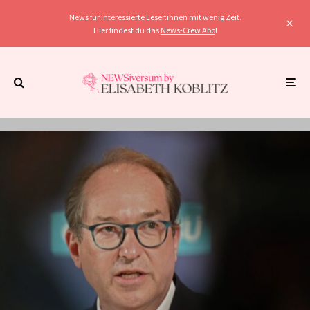
News für interessierte Leser:innen mit wenig Zeit.
Hier findest du das
News-Crew Abo
!