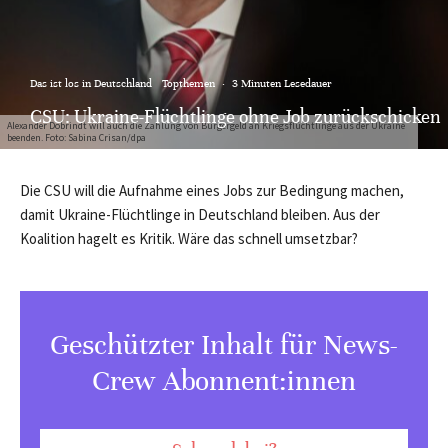
Das ist los in Deutschland
Topthemen
·
3 Minuten Lesedauer
CSU: Ukraine-Flüchtlinge ohne Job zurückschicken
Alexander Dobrindt will auch die Zahlung von Bürgergeld an Kriegsflüchtlinge aus der Ukraine
beenden. Foto: Sabina Crisan/dpa
Die CSU will die Aufnahme eines Jobs zur Bedingung machen,
damit Ukraine-Flüchtlinge in Deutschland bleiben. Aus der
Koalition hagelt es Kritik. Wäre das schnell umsetzbar?
Geschützter Inhalt für News-
Crew Abonnent:innen