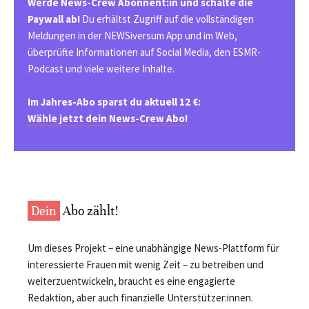
Werde News-Crew Abonnent:in und schalte die
Paywall ab!
Du erhältst Zugriff auf die vollständigen
Meldungen in der NEWSiversum App und im Web,
überprüfte Informationen auf Social Media, den ESMR-
Podcast und viele weitere Inhalte.
Im Jahres-Abo sparst du aktuell 12 €:
Wähle jetzt dein News-Crew Abo!
Dein
Abo zählt!
Um dieses Projekt – eine unabhängige News-Plattform für
interessierte Frauen mit wenig Zeit – zu betreiben und
weiterzuentwickeln, braucht es eine engagierte
Redaktion, aber auch finanzielle Unterstützer:innen.