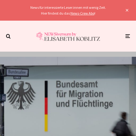
News für interessierte Leser:innen mit wenig Zeit.
Hier findest du das
News-Crew Abo
!