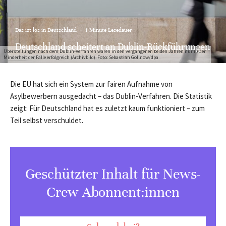
Das ist los in Deutschland
·
1 Minute Lesedauer
Deutschland scheitert an Dublin-Rückführungen
Überstellungen nach dem Dublin-Verfahren waren in den vergangenen beiden Jahren nur in der
Minderheit der Fälle erfolgreich (Archivbild). Foto: Sebastian Gollnow/dpa
Die EU hat sich ein System zur fairen Aufnahme von
Asylbewerbern ausgedacht – das Dublin-Verfahren. Die Statistik
zeigt: Für Deutschland hat es zuletzt kaum funktioniert – zum
Teil selbst verschuldet.
Geschützter Inhalt für News-
Crew Abonnent:innen