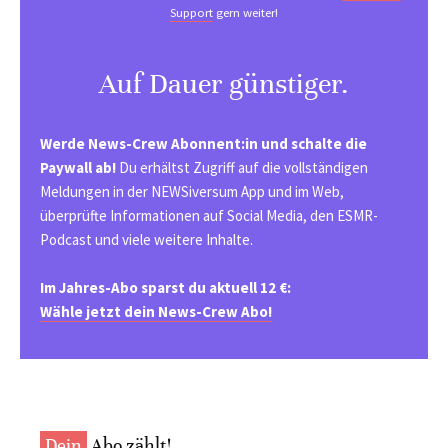
Support
gern weiter!
Auf Dauer günstiger.
Werde News-Crew Abonnent:in und schalte die
Paywall ab!
Du erhältst Zugriff auf die vollständigen
Meldungen in der NEWSiversum App und im Web,
überprüfte Informationen auf Social Media, den ESMR-
Podcast und viele weitere Inhalte.
Im Jahres-Abo sparst du aktuell 12 €:
Wähle jetzt dein News-Crew Abo!
Dein
Abo zählt!