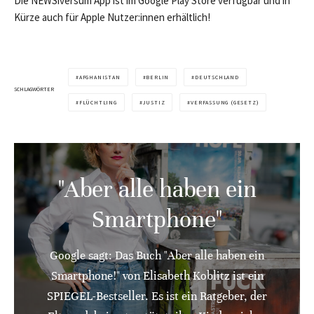
Die NEWSiversum App ist im Google Play Store verfügbar und in
Kürze auch für Apple Nutzer:innen erhältlich!
AFGHANISTAN
BERLIN
DEUTSCHLAND
SCHLAGWÖRTER
FLÜCHTLING
JUSTIZ
VERFASSUNG (GESETZ)
"Aber alle haben ein
Smartphone"
Google sagt: Das Buch "Aber alle haben ein
Smartphone!" von Elisabeth Koblitz ist ein
SPIEGEL-Bestseller. Es ist ein Ratgeber, der