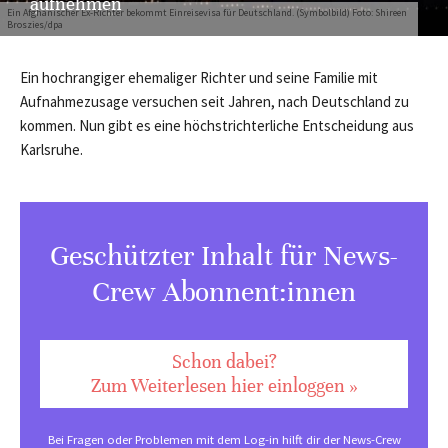
aufnehmen
Ein Afghanischer Ex-Richter bekommt Einreisevisa für Deutschland. (Symbolbild) Foto: Shireen
Broszies/dpa
Ein hochrangiger ehemaliger Richter und seine Familie mit
Aufnahmezusage versuchen seit Jahren, nach Deutschland zu
kommen. Nun gibt es eine höchstrichterliche Entscheidung aus
Karlsruhe.
Geschützter Inhalt für News-
Crew Abonnent:innen
Schon dabei?
Zum Weiterlesen hier einloggen »
Bei Fragen oder Problemen mit dem Log-in hilft dir der
News-Crew