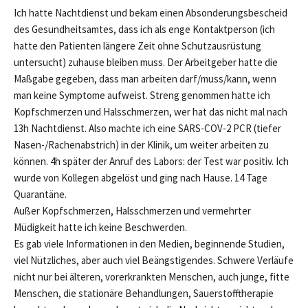
Ich hatte Nachtdienst und bekam einen Absonderungsbescheid
des Gesundheitsamtes, dass ich als enge Kontaktperson (ich
hatte den Patienten längere Zeit ohne Schutzausrüstung
untersucht) zuhause bleiben muss. Der Arbeitgeber hatte die
Maßgabe gegeben, dass man arbeiten darf/muss/kann, wenn
man keine Symptome aufweist. Streng genommen hatte ich
Kopfschmerzen und Halsschmerzen, wer hat das nicht mal nach
13h Nachtdienst. Also machte ich eine SARS-COV-2 PCR (tiefer
Nasen-/Rachenabstrich) in der Klinik, um weiter arbeiten zu
können. 4h später der Anruf des Labors: der Test war positiv. Ich
wurde von Kollegen abgelöst und ging nach Hause. 14 Tage
Quarantäne.
Außer Kopfschmerzen, Halsschmerzen und vermehrter
Müdigkeit hatte ich keine Beschwerden.
Es gab viele Informationen in den Medien, beginnende Studien,
viel Nützliches, aber auch viel Beängstigendes. Schwere Verläufe
nicht nur bei älteren, vorerkrankten Menschen, auch junge, fitte
Menschen, die stationäre Behandlungen, Sauerstofftherapie