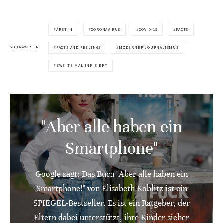
ÄRZTIN
CORONAVIRUS
COVID-19
FACTS
SCHLAGWÖRTER
FACTS AND FEELINGS
MODERNER JOURNALISMUS
ZWEITE MAL INFIZIERT
"Aber alle haben ein
Smartphone"
Google sagt: Das Buch "Aber alle haben ein
Smartphone!" von Elisabeth Koblitz ist ein
SPIEGEL-Bestseller. Es ist ein Ratgeber, der
Eltern dabei unterstützt, ihre Kinder sicher