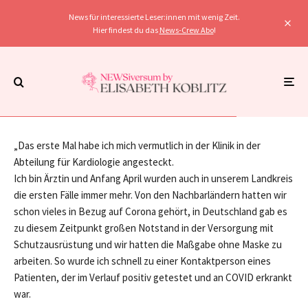
News für interessierte Leser:innen mit wenig Zeit.
Hier findest du das
News-Crew Abo
!
Unkategorisiert
·
3 Minuten Lesedauer
Das zweite Mal an Covid-19 erkrankt
„Das erste Mal habe ich mich vermutlich in der Klinik in der
Abteilung für Kardiologie angesteckt.
Ich bin Ärztin und Anfang April wurden auch in unserem Landkreis
die ersten Fälle immer mehr. Von den Nachbarländern hatten wir
schon vieles in Bezug auf Corona gehört, in Deutschland gab es
zu diesem Zeitpunkt großen Notstand in der Versorgung mit
Schutzausrüstung und wir hatten die Maßgabe ohne Maske zu
arbeiten. So wurde ich schnell zu einer Kontaktperson eines
Patienten, der im Verlauf positiv getestet und an COVID erkrankt
war.