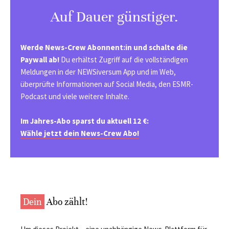
Auf Dauer günstiger.
Werde News-Crew Abonnent:in und schalte die
Paywall ab!
Du erhältst Zugriff auf die vollständigen
Meldungen in der NEWSiversum App und im Web,
überprüfte Informationen auf Social Media, den ESMR-
Podcast und viele weitere Inhalte.
Im Jahres-Abo sparst du aktuell 12 €:
Wähle jetzt dein News-Crew Abo!
Dein
Abo zählt!