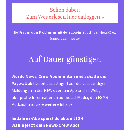
Schon dabei?
Zum Weiterlesen hier einloggen »
Bei Fragen oder Problemen mit dem Log-in hilft dir der
News-Crew
Support
gern weiter!
Auf Dauer günstiger.
Werde News-Crew Abonnent:in und schalte die
Paywall ab!
Du erhältst Zugriff auf die vollständigen
Meldungen in der NEWSiversum App und im Web,
überprüfte Informationen auf Social Media, den ESMR-
Podcast und viele weitere Inhalte.
Im Jahres-Abo sparst du aktuell 12 €:
Wähle jetzt dein News-Crew Abo!