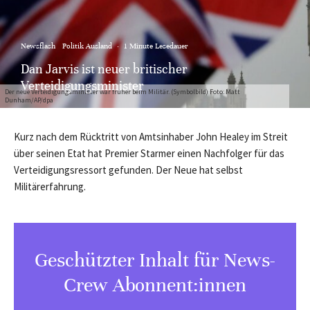
Newsflash
Politik Ausland
·
1 Minute Lesedauer
Dan Jarvis ist neuer britischer
Verteidigungsminister
Der neue Verteidigungsminister war früher beim Militär. (Symbolbild) Foto: Matt
Dunham/AP/dpa
Kurz nach dem Rücktritt von Amtsinhaber John Healey im Streit
über seinen Etat hat Premier Starmer einen Nachfolger für das
Verteidigungsressort gefunden. Der Neue hat selbst
Militärerfahrung.
Geschützter Inhalt für News-
Crew Abonnent:innen