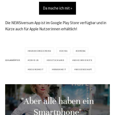
Da mache ich mit »
Die NEWSiversum App ist im Google Play Store verfügbar und in
Kürze auch für Apple Nutzer:innen erhältlich!
BUNDESREGIERUNG
CHINA
CORONA
SCHLAGWÖRTER
COVID-19
DEUTSCHLAND
GEHEIMDIENSTE
GESUNDHEIT
KRANKHEIT
WISSENSCHAFT
"Aber alle haben ein
Smartphone"