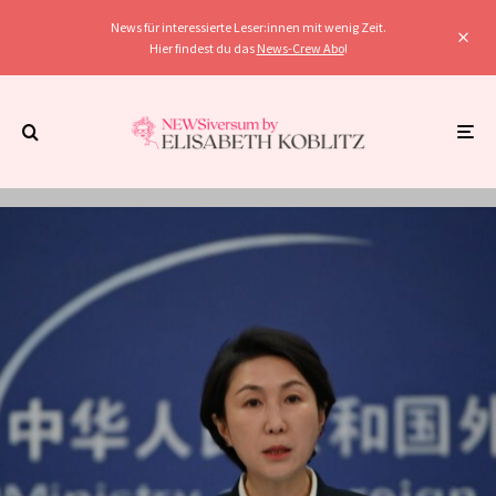
News für interessierte Leser:innen mit wenig Zeit.
Hier findest du das
News-Crew Abo
!