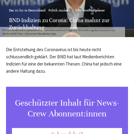
Das ist los in Deutschland
Politik Ausland
·
3 Minuten Lesedauer
BND-Indizien zu Corona: China mahnt zur
Zurückhaltung
Chinas Außenamtssprecherin antwortete auf eine Frage zur Entstehung des Coronavirus.
(Archivbild) Foto: Johannes Neudecker/dpa
Die Entstehung des Coronavirus ist bis heute nicht
schlussendlich geklärt. Der BND hat laut Medienberichten
Indizien für eine der bekannten Thesen. China hat jedoch eine
andere Haltung dazu.
Geschützter Inhalt für News-
Crew Abonnent:innen