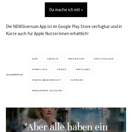
Da mache ich mit »
Die NEWSiversum App ist im Google Play Store verfügbar und in
Kürze auch für Apple Nutzer:innen erhältlich!
AFD
BERLIN
BUNDESTAG
DEUTSCHLAND
KONFLIKTE
KRIEG
RUSSLAND
SCHLAGWÖRTER
SAHRA WAGENKNECHT
UKRAINE
WOLODYMYR SELENSKYJ
"Aber alle haben ein