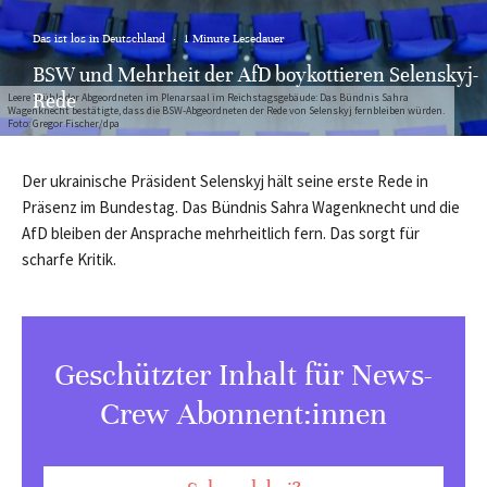
Das ist los in Deutschland
·
1 Minute Lesedauer
BSW und Mehrheit der AfD boykottieren Selenskyj-
Rede
Leere Stühle der Abgeordneten im Plenarsaal im Reichstagsgebäude: Das Bündnis Sahra
Wagenknecht bestätigte, dass die BSW-Abgeordneten der Rede von Selenskyj fernbleiben würden.
Foto: Gregor Fischer/dpa
Der ukrainische Präsident Selenskyj hält seine erste Rede in
Präsenz im Bundestag. Das Bündnis Sahra Wagenknecht und die
AfD bleiben der Ansprache mehrheitlich fern. Das sorgt für
scharfe Kritik.
Geschützter Inhalt für News-
Crew Abonnent:innen