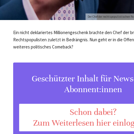
Der Chef der rechtspopulistischen Pa
Ein nicht deklariertes Millionengeschenk brachte den Chef der br
Rechtspopulisten zuletzt in Bedrängnis. Nun geht er in die Offen
weiteres politisches Comeback?
Geschützter Inhalt für New
Abonnent:innen
Schon dabei?
Zum Weiterlesen hier einlo