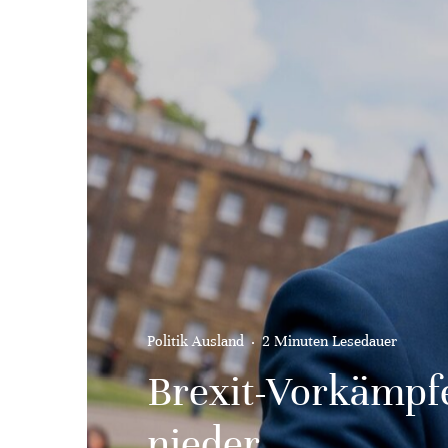
Politik Ausland
·
2 Minuten Lesedauer
Brexit-Vorkämpfe
nieder