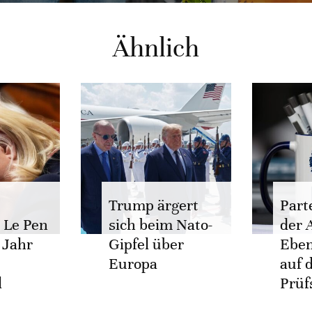
Ähnlich
Trump ärgert
Part
t Le Pen
sich beim Nato-
der 
 Jahr
Gipfel über
Ebe
Europa
auf 
l
Prüf