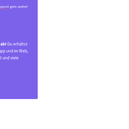
pport
gern weiter!
 ab!
Du erhältst
 App und im Web,
 und viele