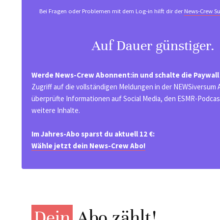
Bei Fragen oder Problemen mit dem Log-in hilft dir der
News-Crew Su
Auf Dauer günstiger.
Werde News-Crew Abonnent:in und schalte die Paywall
Zugriff auf die vollständigen Meldungen in der NEWSiversum
überprüfte Informationen auf Social Media, den ESMR-Podcast
weitere Inhalte.
Im Jahres-Abo sparst du aktuell 12 €:
Wähle jetzt dein News-Crew Abo!
Dein
Abo zählt!