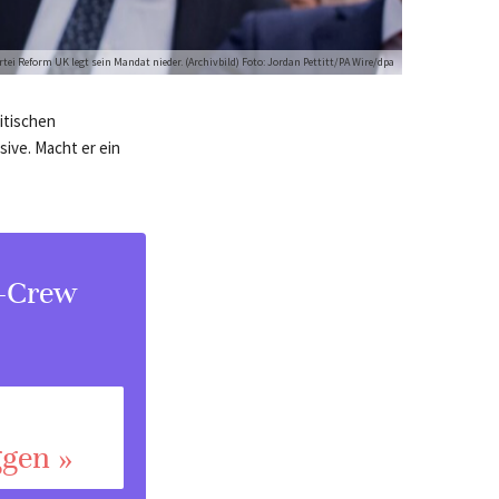
rtei Reform UK legt sein Mandat nieder. (Archivbild) Foto: Jordan Pettitt/PA Wire/dpa
itischen
sive. Macht er ein
s-Crew
ggen »