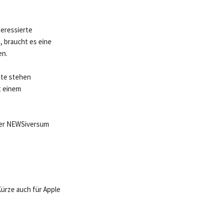
teressierte
, braucht es eine
en.
ote stehen
t einem
 der NEWSiversum
Kürze auch für Apple