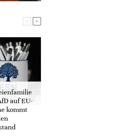
eienfamilie
AfD auf EU-
ne kommt
den
stand