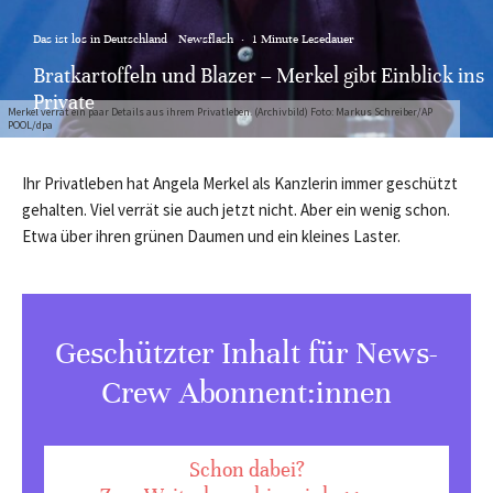
Das ist los in Deutschland
Newsflash
·
1 Minute Lesedauer
Bratkartoffeln und Blazer – Merkel gibt Einblick ins
Private
Merkel verrät ein paar Details aus ihrem Privatleben. (Archivbild) Foto: Markus Schreiber/AP
POOL/dpa
Ihr Privatleben hat Angela Merkel als Kanzlerin immer geschützt
gehalten. Viel verrät sie auch jetzt nicht. Aber ein wenig schon.
Etwa über ihren grünen Daumen und ein kleines Laster.
Geschützter Inhalt für News-
Crew Abonnent:innen
Schon dabei?