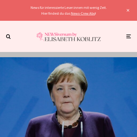
News für interessierte Leser:innen mit wenig Zeit.
Hier findest du das
News-Crew Abo
!