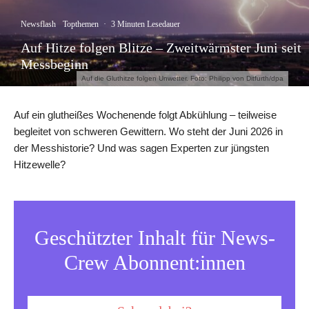
Newsflash
Topthemen
·
3 Minuten Lesedauer
Auf Hitze folgen Blitze – Zweitwärmster Juni seit
Messbeginn
Auf die Gluthitze folgen Unwetter. Foto: Philipp von Ditfurth/dpa
Auf ein glutheißes Wochenende folgt Abkühlung – teilweise
begleitet von schweren Gewittern. Wo steht der Juni 2026 in
der Messhistorie? Und was sagen Experten zur jüngsten
Hitzewelle?
Geschützter Inhalt für News-
Crew Abonnent:innen