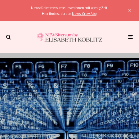
News für interessierte Leser:innen mit wenig Zeit.
Hier findest du das
News-Crew Abo
!