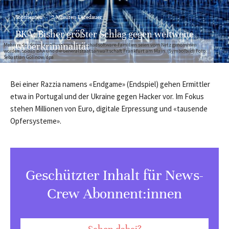
Topthemen
·
2 Minuten Lesedauer
BKA: Bisher größter Schlag gegen weltweite
Cyberkriminalität
Mehrere der derzeit einflussreichsten Schadsoftware-Familien seien vom Netz genommen
worden, so das BKA und die Generalstaatsanwaltschaft Frankfurt am Main. (Symbolbild) Foto:
Sebastian Gollnow/dpa
Bei einer Razzia namens «Endgame» (Endspiel) gehen Ermittler
etwa in Portugal und der Ukraine gegen Hacker vor. Im Fokus
stehen Millionen von Euro, digitale Erpressung und «tausende
Opfersysteme».
Geschützter Inhalt für News-
Crew Abonnent:innen