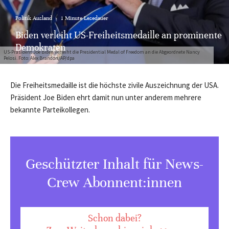
Politik Ausland
·
1 Minute Lesedauer
Biden verleiht US-Freiheitsmedaille an prominente
Demokraten
US-Präsident Joe Biden verleiht die Presidential Medal of Freedom an die Abgeordnete Nancy
Pelosi. Foto: Alex Brandon/AP/dpa
Die Freiheitsmedaille ist die höchste zivile Auszeichnung der USA.
Präsident Joe Biden ehrt damit nun unter anderem mehrere
bekannte Parteikollegen.
Geschützter Inhalt für News-
Crew Abonnent:innen
Schon dabei?