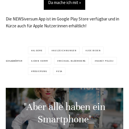
Da mache ich mit »
Die NEWSiversum App ist im Google Play Store verfügbar und in
Kürze auch für Apple Nutzer:innen erhältlich!
AL GORE
AUSZEICHNUNGEN
JOE BIDEN
SCHLAGWÖRTER
JOHN KERRY
MICHAEL BLOOMBERG
NANCY PELOSI
REGIERUNG
USA
"Aber alle haben ein
Smartphone"