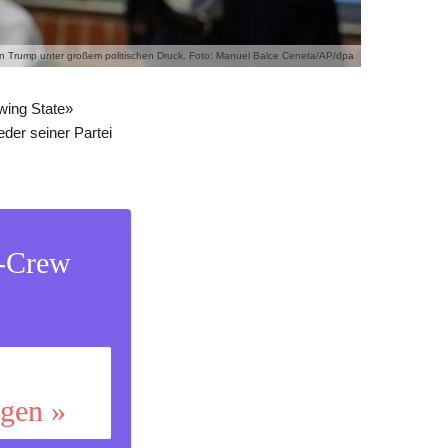
en Trump unter großem politischen Druck. Foto: Manuel Balce Ceneta/AP/dpa
wing State»
der seiner Partei
s-Crew
ggen »