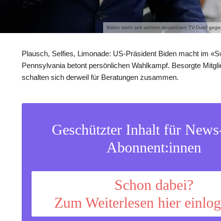
Biden steht seit seinem desatrösen TV-Duell geg
Plausch, Selfies, Limonade: US-Präsident Biden macht im «S
Pennsylvania betont persönlichen Wahlkampf. Besorgte Mitglie
schalten sich derweil für Beratungen zusammen.
Geschützter Inhalt für New
Abonnent:innen
Schon dabei?
Zum Weiterlesen hier einlo