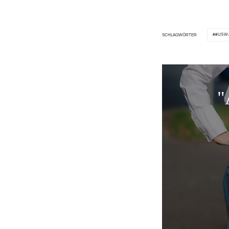
#USW
SCHLAGWÖRTER
"