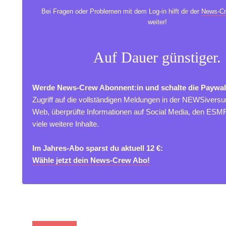
Bei Fragen oder Problemen mit dem Log-in hilft dir der
News-Cr
weiter!
Auf Dauer günstiger.
Werde News-Crew Abonnent:in und schalte die Paywal
Zugriff auf die vollständigen Meldungen in der NEWSivers
Web, überprüfte Informationen auf Social Media, den ES
viele weitere Inhalte.
Im Jahres-Abo sparst du aktuell 12 €:
Wähle jetzt dein News-Crew Abo!