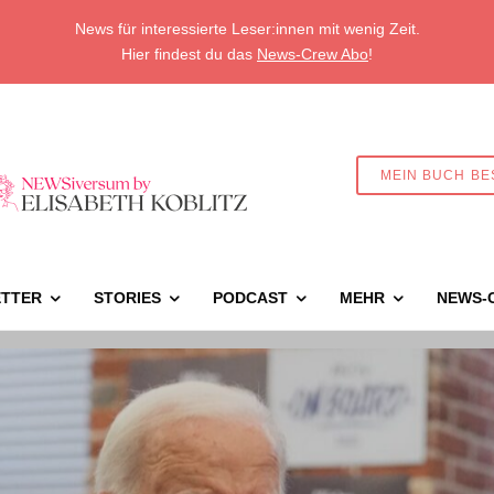
News für interessierte Leser:innen mit wenig Zeit.
Hier findest du das
News-Crew Abo
!
MEIN BUCH BE
TTER
STORIES
PODCAST
MEHR
NEWS-