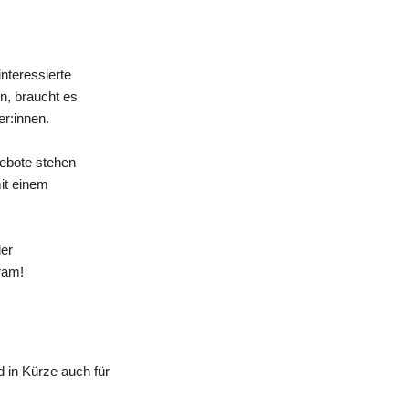
nteressierte
n, braucht es
er:innen.
gebote stehen
mit einem
der
ram!
 in Kürze auch für