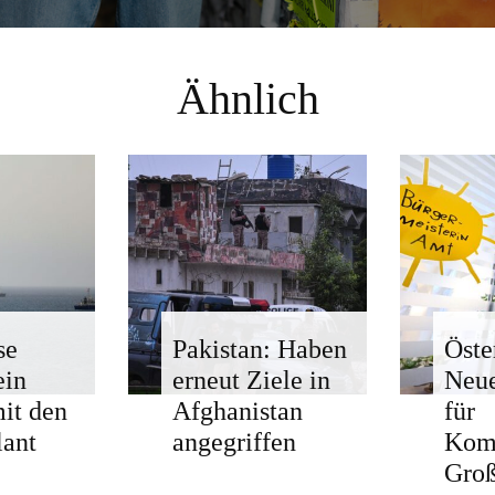
Ähnlich
se
Pakistan: Haben
Öste
ein
erneut Ziele in
Neue
mit den
Afghanistan
für
ant
angegriffen
Kom
Groß