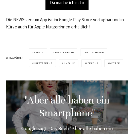
Da mache ich mit »
Die NEWSiversum App ist im Google Play Store verfügbar und in
Kürze auch für Apple Nutzer:innen erhältlich!
BERLIN
BRANDENBURG
DEUTSCHLAND
SCHLAGWÖRTER
LUFTVERKEHR
UNFÄLLE
VERKEHR
WETTER
"Aber alle haben ein
Smartphone"
Google sagt: Das Buch "Aber alle haben ein