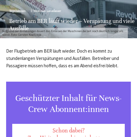
Topthemen
·
2 Minuten Lesedauer
Betrieb am BER läuft wieder – Verspätung und viele
Ausfälle
Aufgrund der Witterungen dauert das Enteisen der Maschinen derzeit noch deutlich länger als
sonst. Foto: Carsten Koall/dpa
Der Flugbetrieb am BER läuft wieder. Doch es kommt zu
stundenlangen Verspätungen und Ausfällen. Betreiber und
Passagiere müssen hoffen, dass es am Abend eisfrei bleibt.
Geschützter Inhalt für News-
Crew Abonnent:innen
Schon dabei?