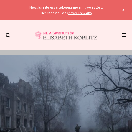
News für interessierte Leser:innen mit wenig Zeit.
Hier findest du das
News-Crew Abo
!