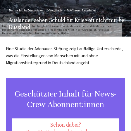
Das ist los in Deutschland
Newsflash
·
3 Minuten Lesedauer
Ausländer sehen Schuld für Krieg oft nicht nur bei
Russland
Laut Studie der KAS glauben lediglich 38 Prozent der Ausländerinnen und Ausländer, die in
Deutschland leben, dass Russland alleine schuld am Krieg in der Ukraine ist. Foto: Oleg
Petrasiuk/Ukrainian 24th Mechanized brigade/AP/dpa
Eine Studie der Adenauer-Stiftung zeigt auffällige Unterschiede,
was die Einstellungen von Menschen mit und ohne
Migrationshintergrund in Deutschland angeht.
Geschützter Inhalt für News-
Crew Abonnent:innen
Schon dabei?