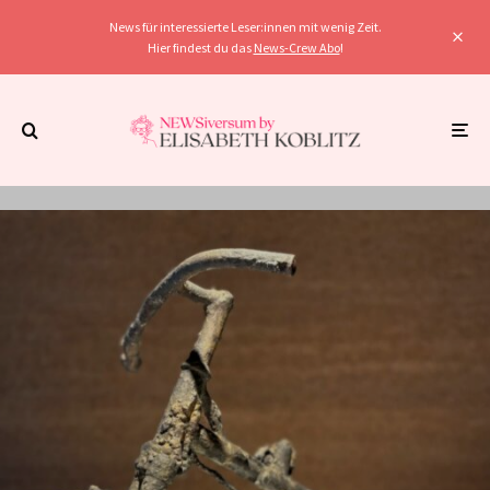
News für interessierte Leser:innen mit wenig Zeit.
Hier findest du das
News-Crew Abo
!