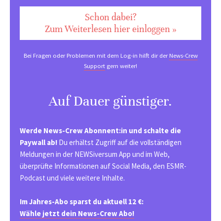
Schon dabei?
Zum Weiterlesen hier einloggen »
Bei Fragen oder Problemen mit dem Log-in hilft dir der
News-Crew
Support
gern weiter!
Auf Dauer günstiger.
Werde News-Crew Abonnent:in und schalte die
Paywall ab!
Du erhältst Zugriff auf die vollständigen
Meldungen in der NEWSiversum App und im Web,
überprüfte Informationen auf Social Media, den ESMR-
Podcast und viele weitere Inhalte.
Im Jahres-Abo sparst du aktuell 12 €:
Wähle jetzt dein News-Crew Abo!