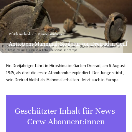
Politik Ausland
·
1 Minute Lesedauer
Anti-Atom-Mahnmal: Skulptur von Dreirad in Genf
Ein Dreirad war das Lieblingsspielzeug von Shinichi Tetsutani (3), der durch die US-Atombombe
auf Hiroshima ums Leben kam. Foto: Christiane Oelrich/dpa
Ein Dreijähriger fährt in Hiroshima im Garten Dreirad, am 6. August
1945, als dort die erste Atombombe explodiert. Der Junge stirbt,
sein Dreirad bleibt als Mahnmal erhalten. Jetzt auch in Europa.
Geschützter Inhalt für News-
Crew Abonnent:innen