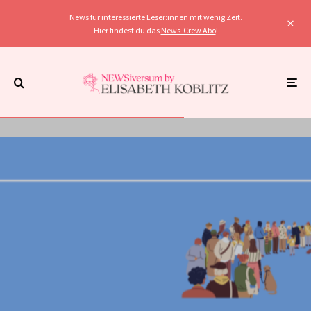
News für interessierte Leser:innen mit wenig Zeit.
Hier findest du das
News-Crew Abo
!