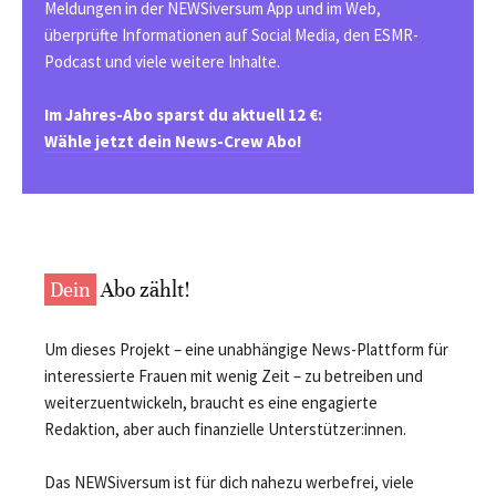
Meldungen in der NEWSiversum App und im Web,
überprüfte Informationen auf Social Media, den ESMR-
Podcast und viele weitere Inhalte.
Im Jahres-Abo sparst du aktuell 12 €:
Wähle jetzt dein News-Crew Abo!
Dein
Abo zählt!
Um dieses Projekt – eine unabhängige News-Plattform für
interessierte Frauen mit wenig Zeit – zu betreiben und
weiterzuentwickeln, braucht es eine engagierte
Redaktion, aber auch finanzielle Unterstützer:innen.
Das NEWSiversum ist für dich nahezu werbefrei, viele