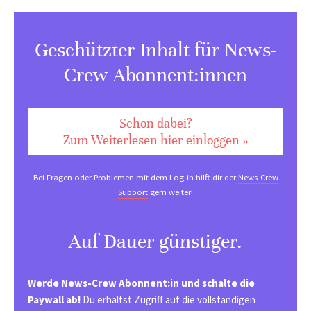
Geschützter Inhalt für News-
Crew Abonnent:innen
Schon dabei?
Zum Weiterlesen hier einloggen »
Bei Fragen oder Problemen mit dem Log-in hilft dir der
News-Crew
Support
gern weiter!
Auf Dauer günstiger.
Werde News-Crew Abonnent:in und schalte die
Paywall ab!
Du erhältst Zugriff auf die vollständigen