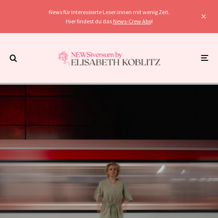
News für interessierte Leser:innen mit wenig Zeit.
Hier findest du das
News-Crew Abo
!