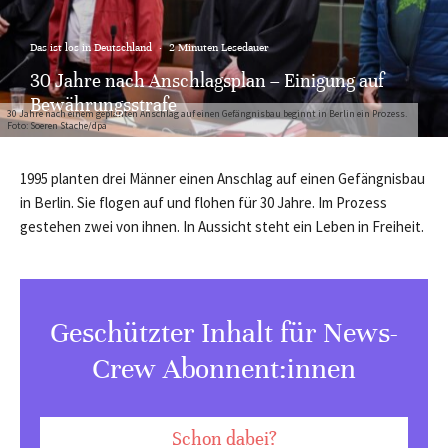
Das ist los in Deutschland
·
2 Minuten Lesedauer
30 Jahre nach Anschlagsplan – Einigung auf
Bewährungsstrafe
30 Jahre nach einem geplanten Anschlag auf einen Gefängnisbau beginnt in Berlin ein Prozess.
Foto: Soeren Stache/dpa
1995 planten drei Männer einen Anschlag auf einen Gefängnisbau
in Berlin. Sie flogen auf und flohen für 30 Jahre. Im Prozess
gestehen zwei von ihnen. In Aussicht steht ein Leben in Freiheit.
Geschützter Inhalt für News-
Crew Abonnent:innen
Schon dabei?