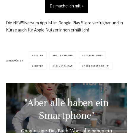
Da mache ich mit »
Die NEWSiversum App ist im Google Play Store verfügbar und in
Kürze auch für Apple Nutzer:innen erhältlich!
BERLIN
DEUTSCHLAND
EXTREMISMUS
SCHLAGWÖRTER
JUSTIZ
KRIMINALITÄT
PROZESS (GERICHT)
"Aber alle haben ein
Smartphone"
Google sagt: Das Buch "Aber alle haben ein