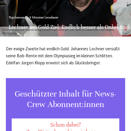
Topthemen
·
3 Minuten Lesedauer
Lochner am Gold-Ziel: Endlich besser als Onkel Rudi
Johannes Lochner (l) und Georg Fleischhauer sind am Ziel: Gold im Zweierbob. Foto: Robert
Michael/dpa
Der ewige Zweite hat endlich Gold. Johannes Lochner versüßt
seine Bob-Rente mit dem Olympiasieg im kleinen Schlitten.
Edelfan Jürgen Klopp erweist sich als Glücksbringer.
Geschützter Inhalt für News-
Crew Abonnent:innen
Schon dabei?