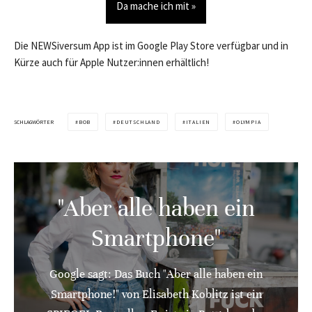
Da mache ich mit »
Die NEWSiversum App ist im Google Play Store verfügbar und in
Kürze auch für Apple Nutzer:innen erhältlich!
SCHLAGWÖRTER
BOB
DEUTSCHLAND
ITALIEN
OLYMPIA
"Aber alle haben ein
Smartphone"
Google sagt: Das Buch "Aber alle haben ein
Smartphone!" von Elisabeth Koblitz ist ein