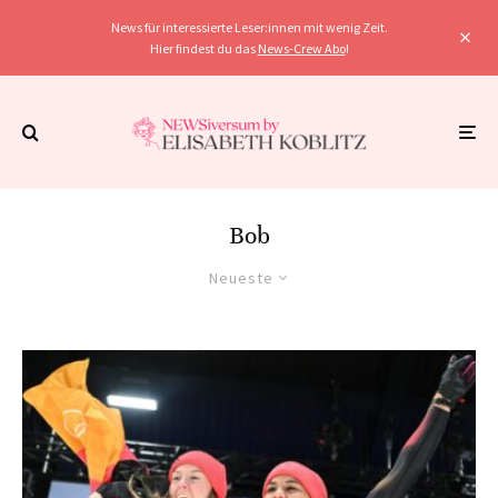
News für interessierte Leser:innen mit wenig Zeit.
Hier findest du das
News-Crew Abo
!
Bob
Neueste