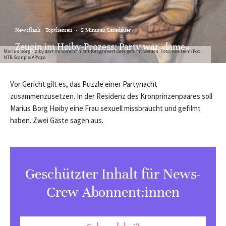
Newsflash
Topthemen
·
2 Minuten Lesedauer
Zeugin im Høiby-Prozess: Party war «lame»
Marius Borg Høiby darf im Gericht nicht fotografiert oder gefilmt werden. Foto: Ane Hem/Pool
NTB Scanpix/AP/dpa
Vor Gericht gilt es, das Puzzle einer Partynacht
zusammenzusetzen. In der Residenz des Kronprinzenpaares soll
Marius Borg Høiby eine Frau sexuell missbraucht und gefilmt
haben. Zwei Gäste sagen aus.
Geschützter Inhalt für News-
Crew Abonnent:innen