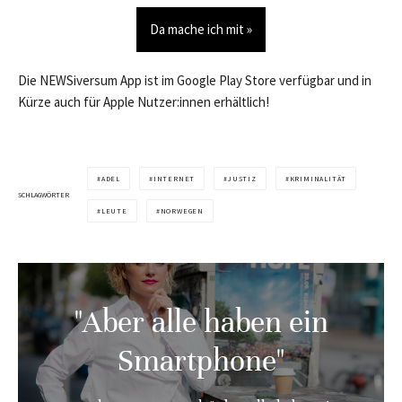
Da mache ich mit »
Die NEWSiversum App ist im Google Play Store verfügbar und in
Kürze auch für Apple Nutzer:innen erhältlich!
ADEL
INTERNET
JUSTIZ
KRIMINALITÄT
SCHLAGWÖRTER
LEUTE
NORWEGEN
"Aber alle haben ein
Smartphone"